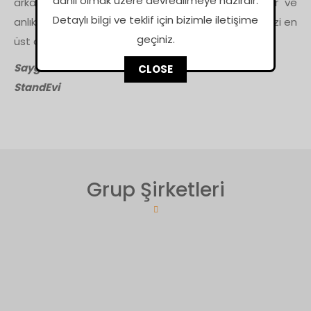
dahil olmak üzere devredilmeye hazırdır.
arkadaşlarımız, konusunda uzman 7/24 ulaşılabilir ve
Detaylı bilgi ve teklif için bizimle iletişime
anlık taleplerinizle ilgili çözüm sunarak beklentilerinizi en
geçiniz.
üst düzeyde karşılayabilir profesyonelliktedir.
Saygılarımızla.
CLOSE
This popup will close in:
16
StandEvi
Grup Şirketleri