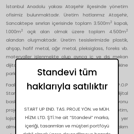
İstanbul Anadolu yakası Ataşehir ilçesinde yönetim
ofisimiz bulunmaktadır. Üretim hatlarımız Ataşehir,
2
Sancaktepe sınırları içerisinde toplam 3.500m
kapalı,
2
2
1.000m
açık alan olmak üzere toplam 4.500m
alandan oluşmaktadır. Üretim tesislerimizde plastik,
ahşap, hafif metal, ağır metal, pleksiglass, foreks vb.
materyaller işlenmekte olup ayrıca iç ve dış mekan
dijital baskı teknolojileriyle üretim yapan makine
Standevi tüm
parkurumuz bulunmaktadır.
haklarıyla satılıktır
Faaliyet alanlarımız içerisinde AVM Satış kioskları, P.O.P
Stand ve POSM ürünleri, iç mekan ve dış mekan dijital
baskı hizmetleri, komple mağaza dekorasyonu
START UP END. TAS. PROJE YÖN. ve MÜH.
projelerinizde ölçü keşif, tasarım, projelendirme, üretim,
HİZM. LTD. ŞTİ.’ne ait “Standevi” marka,
lojistik, montaj ve satış sonrası servis hizmetleri yer
içeriği, tasarımları ve müşteri portföyü
almaktadır. Proje yönetimi gösteren takım